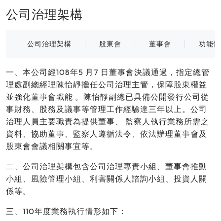
公司治理架構
公司治理架構
股東會
董事會
功能性
一、本公司經108年5 月7 日董事會決議通過，指定總管
理處副總經理陳怡靜擔任公司治理主管，保障股東權益
並強化董事會職能 。陳怡靜副總已具備公開發行公司從
事財務、股務及議事等管理工作經驗達三年以上。公司
治理人員主要職責為提供董事、 監察人執行業務所需之
資料、協助董事、監察人遵循法令、依法辦理董事會及
股東會會議相關事宜等。
二、公司治理架構包含公司治理專責小組、董事會推動
小組、風險管理小組、利害關係人諮詢小組、投資人關
係等。
三、110年度業務執行情形如下：