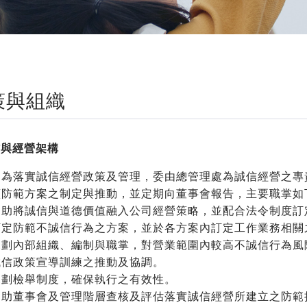
策與組織
信與經營架構
司為落實誠信經營政策及管理，委由總管理處為誠信經營之專
續防範方案之制定與推動，並定期向董事會報告，主要職掌如
協助將誠信與道德價值融入公司經營策略，並配合法令制度訂
訂定防範不誠信行為之方案，並於各方案內訂定工作業務相關
規劃內部組織、編制與職掌，對營業範圍內較高不誠信行為風
誠信政策宣導訓練之推動及協調。
規劃檢舉制度，確保執行之有效性。
協助董事會及管理階層查核及評估落實誠信經營所建立之防範