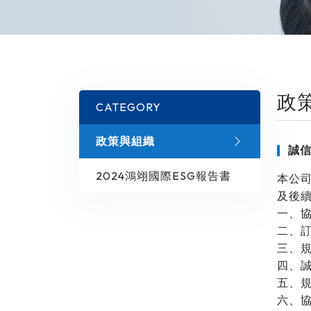
政
CATEGORY
政策與組織
誠
2024鴻翊國際ESG報告書
本公
及後
一、
二、
三、
四、
五、
六、