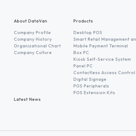
About DataVan
Products
Company Profile
Desktop POS
Company History
Smart Retail Management an
Organizational Chart
Mobile Payment Terminal
Company Culture
Box PC
Kiosk Self-Service System
Panel PC
Contactless Access Control
Digital Signage
POS Peripherals
POS Extension Kits
Latest News