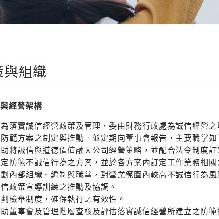
策與組織
信與經營架構
司為落實誠信經營政策及管理，委由財務行政處為誠信經營之
續防範方案之制定與推動，並定期向董事會報告，主要職掌如
協助將誠信與道德價值融入公司經營策略，並配合法令制度訂
訂定防範不誠信行為之方案，並於各方案內訂定工作業務相關
規劃內部組織、編制與職掌，對營業範圍內較高不誠信行為風
誠信政策宣導訓練之推動及協調。
規劃檢舉制度，確保執行之有效性。
協助董事會及管理階層查核及評估落實誠信經營所建立之防範