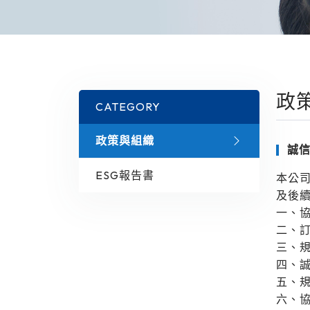
政
CATEGORY
政策與組織
誠
ESG報告書
本公
及後
一、
二、
三、
四、
五、
六、